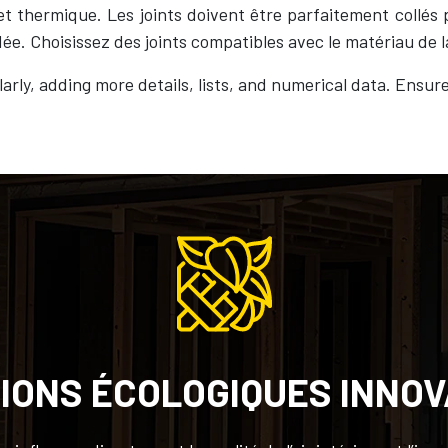
 et thermique. Les joints doivent être parfaitement collés 
ée. Choisissez des joints compatibles avec le matériau de l
arly, adding more details, lists, and numerical data. Ensu
IONS ÉCOLOGIQUES INNO