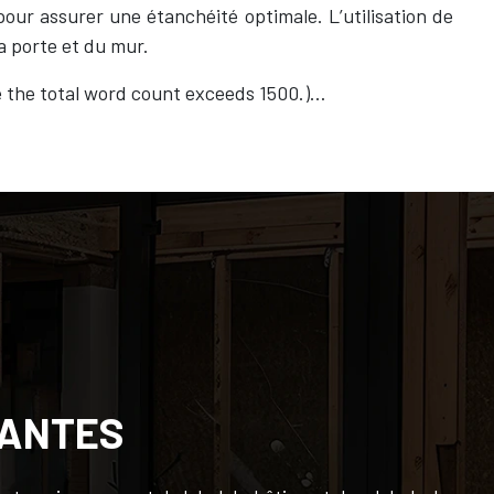
pour assurer une étanchéité optimale. L’utilisation de
a porte et du mur.
re the total word count exceeds 1500.)…
VANTES