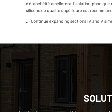
d’étanchéité améliorera l’isolation phonique
silicone de qualité supérieure est recommand
…(Continue expanding sections IV and V simil
SOLUT