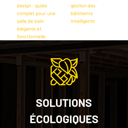
design : guide
gestion des
complet pour une
bâtiments
salle de bain
intelligents
élégante et
fonctionnelle
SOLUTIONS
ÉCOLOGIQUES